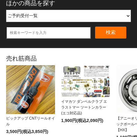
ほかの商品を探す
検索
売れ筋商品
イマカツ ダンベルクラブ エ
ラストマー ツートンカラー
(エコ対応品)
ピックアップ CNTリールオイ
【アニーオ
1,900円(税込2,090円)
ル
ックボール
【HX】
3,500円(税込3,850円)