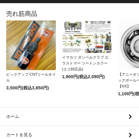
売れ筋商品
イマカツ ダンベルクラブ エ
ラストマー ツートンカラー
(エコ対応品)
ピックアップ CNTリールオイ
【アニーオ
1,900円(税込2,090円)
ル
ックボール
【HX】
3,500円(税込3,850円)
1,100円(
ホーム
カートを見る