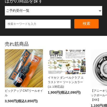
ほかの商品を探す
検索
売れ筋商品
イマカツ ダンベルクラブ エ
ラストマー ツートンカラー
(エコ対応品)
ピックアップ CNTリールオイ
【アニーオ
1,900円(税込2,090円)
ル
ックボール
【HX】
3,500円(税込3,850円)
1,100円(