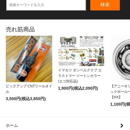
検索
売れ筋商品
イマカツ ダンベルクラブ エ
ラストマー ツートンカラー
(エコ対応品)
ピックアップ CNTリールオイ
【アニーオ
1,900円(税込2,090円)
ル
ックボール
【HX】
3,500円(税込3,850円)
1,100円(
ホーム