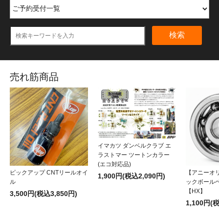
検索
売れ筋商品
イマカツ ダンベルクラブ エ
ラストマー ツートンカラー
(エコ対応品)
ピックアップ CNTリールオイ
【アニーオ
1,900円(税込2,090円)
ル
ックボール
【HX】
3,500円(税込3,850円)
1,100円(