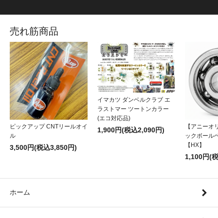
売れ筋商品
イマカツ ダンベルクラブ エ
ラストマー ツートンカラー
(エコ対応品)
ピックアップ CNTリールオイ
【アニーオ
1,900円(税込2,090円)
ル
ックボール
【HX】
3,500円(税込3,850円)
1,100円(
ホーム