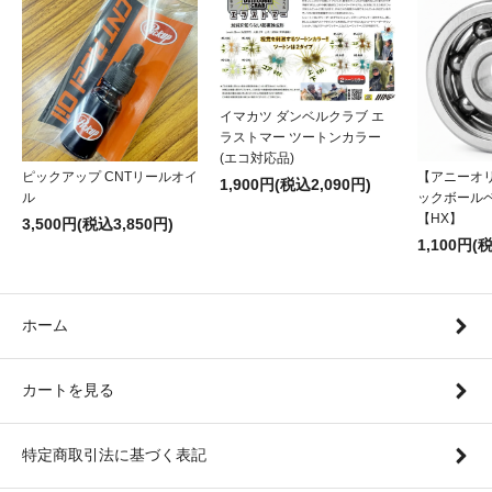
イマカツ ダンベルクラブ エ
ラストマー ツートンカラー
(エコ対応品)
ピックアップ CNTリールオイ
【アニーオ
1,900円(税込2,090円)
ル
ックボール
【HX】
3,500円(税込3,850円)
1,100円(
ホーム
カートを見る
特定商取引法に基づく表記