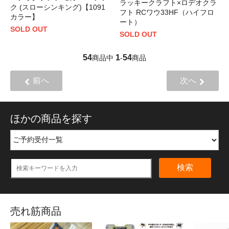
ラッキークラフト×ロデオクラ
ク (スローシンキング)【1091
フト RCワウ33HF（ハイフロ
カラー】
ート）
SOLD OUT
SOLD OUT
54
1
54
商品中
-
商品
前へ
次へ
ほかの商品を探す
検索
売れ筋商品