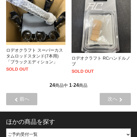
ロデオクラフト スーパーカス
タムロッドスタンド(7本用)
ロデオクラフト RCハンドルノ
「ブラックエディション」
ブ
SOLD OUT
SOLD OUT
24
1
24
商品中
-
商品
前へ
次へ
ほかの商品を探す