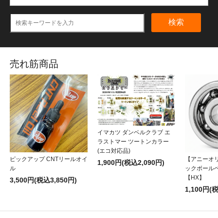
検索
売れ筋商品
イマカツ ダンベルクラブ エ
ラストマー ツートンカラー
(エコ対応品)
ピックアップ CNTリールオイ
【アニーオ
1,900円(税込2,090円)
ル
ックボール
【HX】
3,500円(税込3,850円)
1,100円(