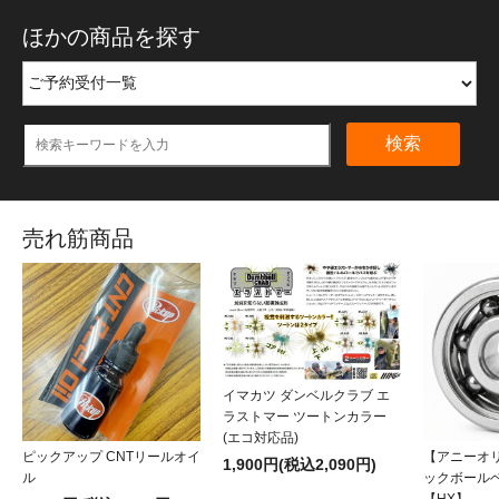
ほかの商品を探す
検索
売れ筋商品
イマカツ ダンベルクラブ エ
ラストマー ツートンカラー
(エコ対応品)
ピックアップ CNTリールオイ
【アニーオ
1,900円(税込2,090円)
ル
ックボール
【HX】