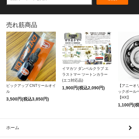
売れ筋商品
イマカツ ダンベルクラブ エ
ラストマー ツートンカラー
(エコ対応品)
ピックアップ CNTリールオイ
【アニーオ
1,900円(税込2,090円)
ル
ックボール
【HX】
3,500円(税込3,850円)
1,100円(
ホーム