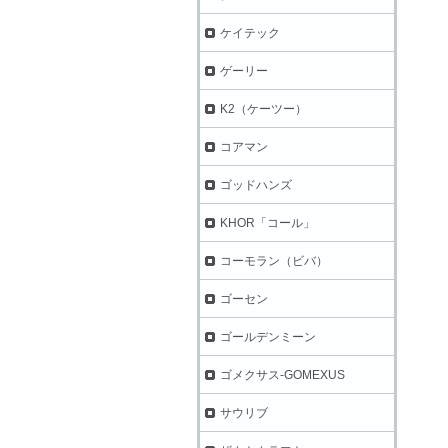
ケイテック
ゲーリー
K2（ケーツー）
コアマン
ゴッドハンズ
KHOR「コール」
コーモラン（ビバ）
ゴーセン
ゴールデンミーン
ゴメクサス-GOMEXUS
サウリブ