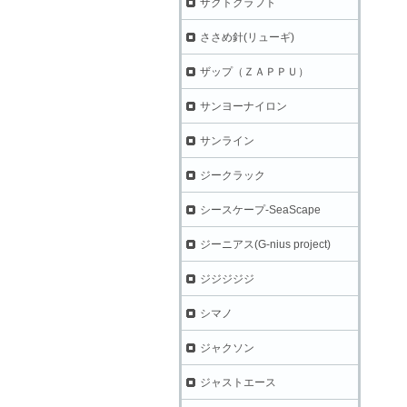
ザクトクラフト
ささめ針(リューギ)
ザップ（ＺＡＰＰＵ）
サンヨーナイロン
サンライン
ジークラック
シースケープ-SeaScape
ジーニアス(G-nius project)
ジジジジジ
シマノ
ジャクソン
ジャストエース