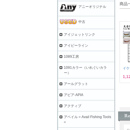
商品
アニーオリジナル
中古
アイジェットリンク
アイビーライン
1089工房
1091カラー（いれぐいカラ
イケ
ー）
1,
アールグラット
アピア-APIA
アクティブ
アベイル = Avail Fishing Tools
=