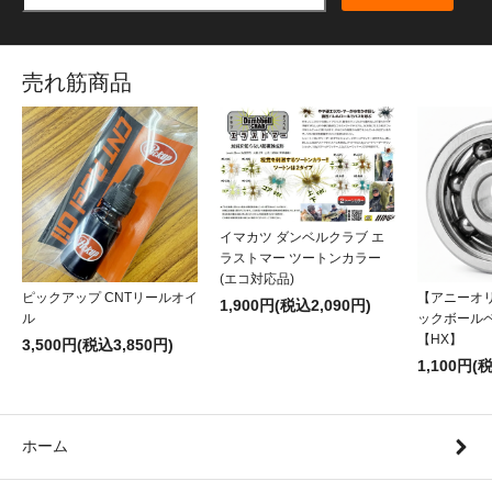
売れ筋商品
イマカツ ダンベルクラブ エ
ラストマー ツートンカラー
(エコ対応品)
ピックアップ CNTリールオイ
【アニーオ
1,900円(税込2,090円)
ル
ックボール
【HX】
3,500円(税込3,850円)
1,100円(
ホーム