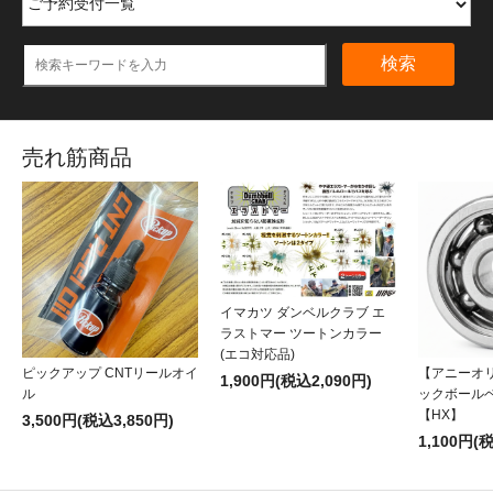
検索
売れ筋商品
イマカツ ダンベルクラブ エ
ラストマー ツートンカラー
(エコ対応品)
ピックアップ CNTリールオイ
【アニーオ
1,900円(税込2,090円)
ル
ックボール
【HX】
3,500円(税込3,850円)
1,100円(