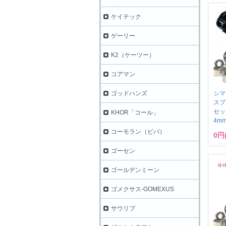
ケイテック
ゲーリー
K2（ケーツー）
コアマン
シマ
ゴッドハンズ
スプ
セット
KHOR「コール」
4m
コーモラン（ビバ）
0円
ゴーセン
ゴールデンミーン
ゴメクサス-GOMEXUS
サウリブ