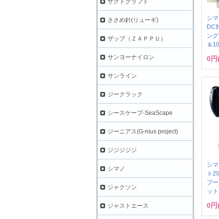
ザクトクラフト
シマ
ささめ針(リューギ)
DC
ング 
ザップ（ＺＡＰＰＵ）
＆10
サンヨーナイロン
0円
サンライン
ジークラック
シースケープ-SeaScape
ジーニアス(G-nius project)
ジジジジジ
シマ
シマノ
ト20
プー
ジャクソン
ット 
0円
ジャストエース