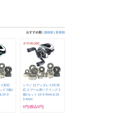
おすすめ順
|
価格順
|
新着順
レス対応
シマノ 21アンタレスDC対
グ 2個1
応 スプール用ベアリング 2
10-3-
個1セット 10-3-4mm＆10-
3-4mm
0円(税込0円)