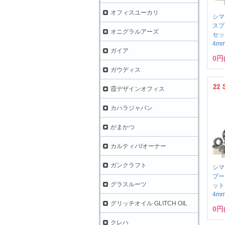
オフィスユーカリ
シマ
スプ
オニグラルアーズ
セット
4m
ガイア
0円
ガウディス
霞デザインオフィス
カハラジャパン
がまかつ
カルティバ/オーナー
ガンクラフト
シマ
プー
グラスルーツ
ット 
4m
グリッチオイル GLITCH OIL
0円
クレハ