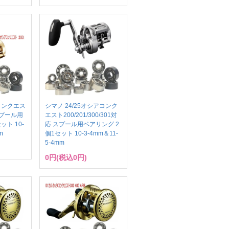
コンクエス
シマノ 24/25オシアコンク
スプール用
エスト200/201/300/301対
ット 10-
応 スプール用ベアリング 2
m
個1セット 10-3-4mm＆11-
5-4mm
0円(税込0円)