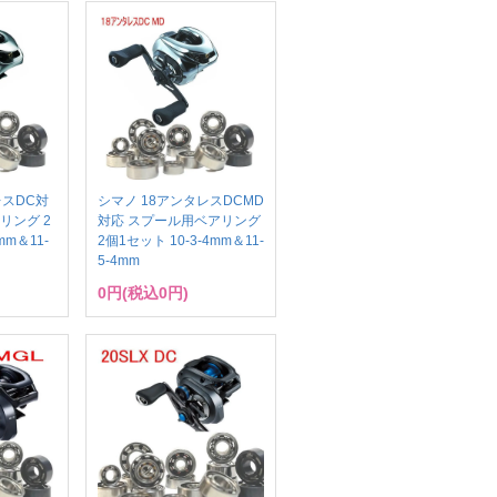
レスDC対
シマノ 18アンタレスDCMD
リング 2
対応 スプール用ベアリング
mm＆11-
2個1セット 10-3-4mm＆11-
5-4mm
0円(税込0円)