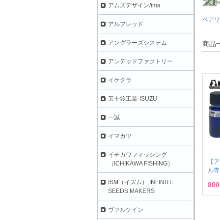
アムズデザイン/ima
ベアリ
アルフレッド
アングラーズシステム
商品
アンデッドファクトリー
イケクラ
五十鈴工業-ISUZU
一誠
イマカツ
イチカワフィッシング
【ア
（ICHIKAWA FISHING）
ル専
ISM（イズム） INFINITE
80
SEEDS MAKERS
ヴァルケイン