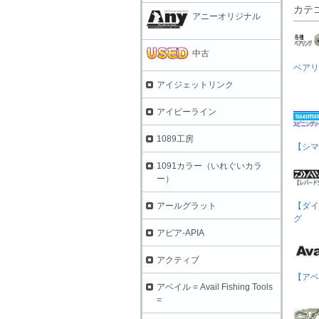
カテ
アニーオリジナル
中古
ベアリ
アイジェットリンク
アイビーライン
1089工房
【シマ
1091カラー（いれぐいカラ
ー）
【ダイ
アールグラット
グ
アピア-APIA
アクティブ
【アベ
アベイル = Avail Fishing Tools
=