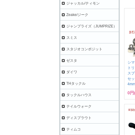
ジャッカル/ティモン
Zeake/ジーク
ジャンプライズ（JUMPRIZE）
スミス
スタジオコンポジット
ゼスタ
シマ
トリ
ダイワ
スプ
セット
THタックル
4m
0円
タックルハウス
テイルウォーク
ディスプラウト
ティムコ