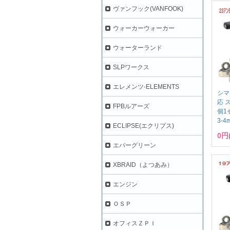
ヴァンフック(VANFOOK)
ウォーカーウォーカー
ウォーターランド
SLPワークス
エレメンツ-ELEMENTS
シマ
応 
FPBルアーズ
個1セ
3-4
ECLIPSE(エクリプス)
0円
エバーグリーン
XBRAID（よつあみ）
エンジン
ＯＳＰ
オフィスＺＰＩ