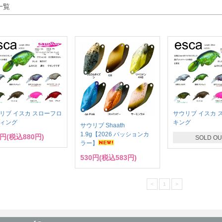
一覧
リブ イスカ スローフロ
サウリブ イスカ 
ィング
キング
サウリブ Shaath
1.9g【2026 パッションカ
0円(税込880円)
SOLD OU
ラー】
530円(税込583円)
<
1
>