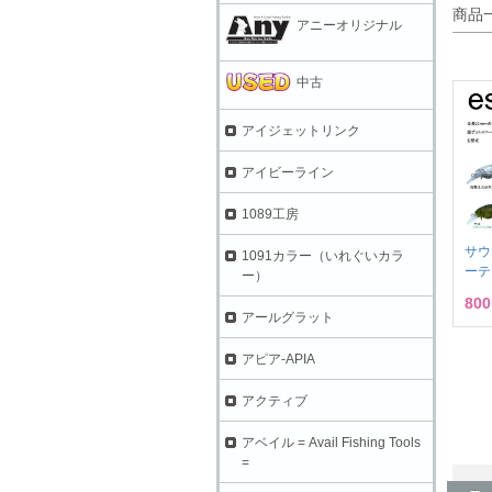
商品
アニーオリジナル
中古
アイジェットリンク
アイビーライン
1089工房
サウ
1091カラー（いれぐいカラ
ーテ
ー）
80
アールグラット
アピア-APIA
アクティブ
アベイル = Avail Fishing Tools
=