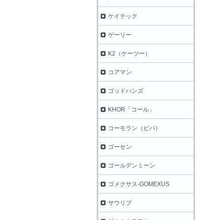
ケイテック
ゲーリー
K2（ケーツー）
コアマン
ゴッドハンズ
KHOR「コール」
コーモラン（ビバ）
ゴーセン
ゴールデンミーン
ゴメクサス-GOMEXUS
サウリブ