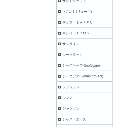
ザクトクラフト
ささめ針(リューギ)
ザップ（ＺＡＰＰＵ）
サンヨーナイロン
サンライン
ジークラック
シースケープ-SeaScape
ジーニアス(G-nius project)
ジジジジジ
シマノ
ジャクソン
ジャストエース