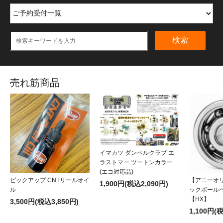
検索
売れ筋商品
イマカツ ダンベルクラブ エ
ラストマー ツートンカラー
(エコ対応品)
ピックアップ CNTリールオイ
【アニーオ
1,900円(税込2,090円)
ル
ックボール
【HX】
3,500円(税込3,850円)
1,100円(