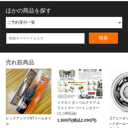
ほかの商品を探す
検索
売れ筋商品
イマカツ ダンベルクラブ エ
ラストマー ツートンカラー
(エコ対応品)
ピックアップ CNTリールオイ
【アニーオ
1,900円(税込2,090円)
ル
ックボール