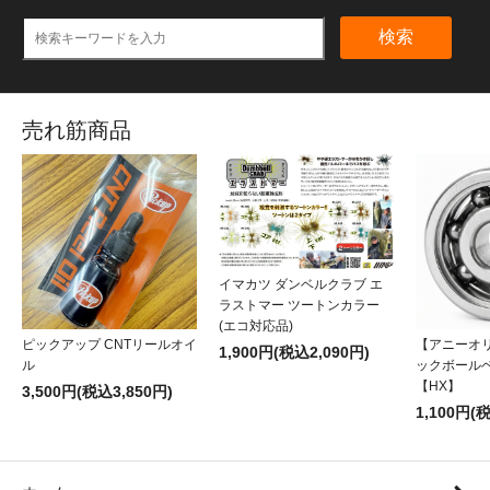
検索
売れ筋商品
イマカツ ダンベルクラブ エ
ラストマー ツートンカラー
(エコ対応品)
ピックアップ CNTリールオイ
【アニーオ
1,900円(税込2,090円)
ル
ックボール
【HX】
3,500円(税込3,850円)
1,100円(