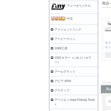
商品
アニーオリジナル
中古
アイジェットリンク
アイビーライン
マド
ラン
1089工房
1091カラー（いれぐいカラ
ー）
アールグラット
アピア-APIA
アクティブ
アベイル = Avail Fishing Tools
=