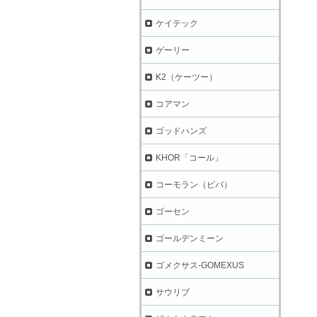
ケイテック
ゲーリー
K2（ケーツー）
コアマン
ゴッドハンズ
KHOR「コール」
コーモラン（ビバ）
ゴーセン
ゴールデンミーン
ゴメクサス-GOMEXUS
サウリブ