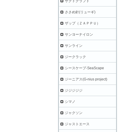
ザクトクラフト
ささめ針(リューギ)
ザップ（ＺＡＰＰＵ）
サンヨーナイロン
サンライン
ジークラック
シースケープ-SeaScape
ジーニアス(G-nius project)
ジジジジジ
シマノ
ジャクソン
ジャストエース