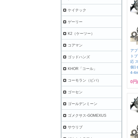
ケイテック
ゲーリー
K2（ケーツー）
コアマン
アブ
トブ
ゴッドハンズ
応 
個1セ
KHOR「コール」
4-4
コーモラン（ビバ）
0円
ゴーセン
ゴールデンミーン
ゴメクサス-GOMEXUS
サウリブ