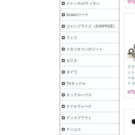
0円
ジャッカル/ティモン
Zeake/ジーク
ジャンプライズ（JUMPRIZE）
スミス
スタジオコンポジット
ゼスタ
アブ
ダイワ
ット
ール
ト 1
THタックル
0円
タックルハウス
テイルウォーク
ディスプラウト
ティムコ