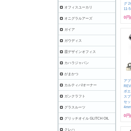
グ 2
オフィスユーカリ
11-
0円
オニグラルアーズ
ガイア
ガウディス
霞デザインオフィス
カハラジャパン
がまかつ
アブ
カルティバ/オーナー
REV
ボエ
ガンクラフト
スプ
セット
4m
グラスルーツ
0円
グリッチオイル GLITCH OIL
クレハ