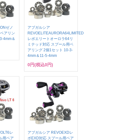
NONゼノ
アブガルシア
用ベアリン
REVOELITEAURORA64LIMITED
3-4mm＆
レボエリートオーロラ64リ
ミテッド対応 スプール用ベ
アリング 2個1セット 10-3-
4mm＆11-5-4mm
0円(税込0円)
OLT6レ
アブガルシア REVOEXDレ
ール用ベア
ボEXD対応 スプール用ベア