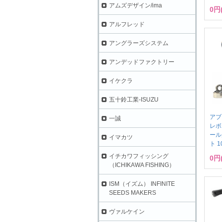
アムズデザイン/ima
0円
アルフレッド
アングラーズシステム
アンデッドファクトリー
イケクラ
五十鈴工業-ISUZU
アブ
一誠
レボ
ール
イマカツ
ト 1
イチカワフィッシング
0円
（ICHIKAWA FISHING）
ISM（イズム） INFINITE
SEEDS MAKERS
ヴァルケイン