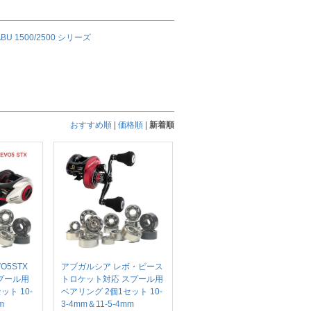
ABU 1500/2500 シリーズ
おすすめ順
|
価格順
|
新着順
O5STX
アブガルシア レボ・ビース
スプール用
トロケット対応 スプール用
ット 10-
ベアリング 2個1セット 10-
m
3-4mm＆11-5-4mm