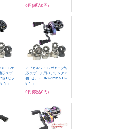
0円(税込0円)
ODEEZ8
アブガルシア レボアイク対
応 スプ
応 スプール用ベアリング 2
2個1セッ
個1セット 10-3-4mm＆11-
-5-4mm
5-4mm
0円(税込0円)