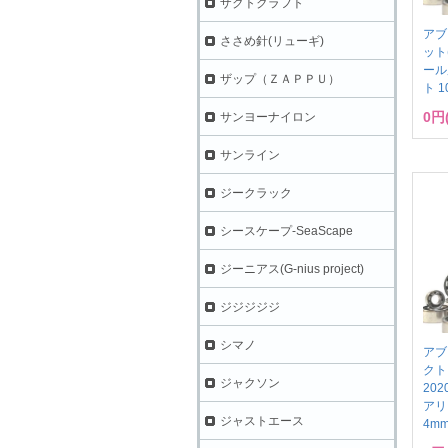
ザクトクラフト
アブ
ささめ針(リューギ)
ット
ール
ザップ（ＺＡＰＰＵ）
ト 1
0円
サンヨーナイロン
サンライン
ジークラック
シースケープ-SeaScape
ジーニアス(G-nius project)
ジジジジジ
シマノ
アブ
クト
ジャクソン
20
アリ
ジャストエース
4mm