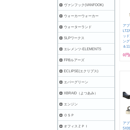
ヴァンフック(VANFOOK)
ウォーカーウォーカー
アブ
ウォーターランド
LT
ッド
SLPワークス
ング 
＆11
エレメンツ-ELEMENTS
0円
FPBルアーズ
ECLIPSE(エクリプス)
エバーグリーン
XBRAID（よつあみ）
エンジン
ＯＳＰ
アブ
オフィスＺＰＩ
5X