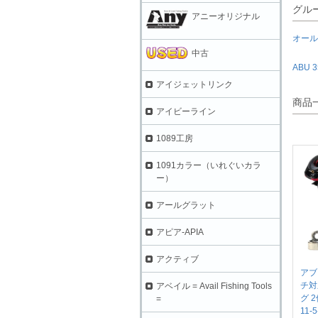
グル
アニーオリジナル
オール
中古
ABU 
アイジェットリンク
商品
アイビーライン
1089工房
1091カラー（いれぐいカラ
ー）
アールグラット
アピア-APIA
アクティブ
アブ
チ対
アベイル = Avail Fishing Tools
グ 2
=
11-