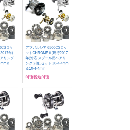
0CSロケ
アブガルシア 6500CSロケ
017年)
ットCHROMEⅡ(現行2017
ベアリング
年)対応 スプール用ベアリ
-4mm＆
ング 2個1セット 10-4-4mm
＆10-4-4mm
0円(税込0円)