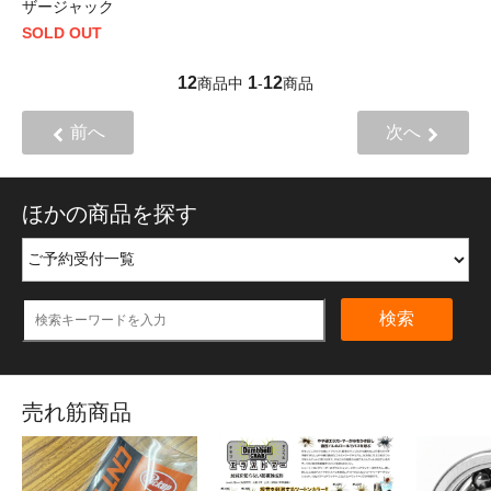
ザージャック
SOLD OUT
12
1
12
商品中
-
商品
前へ
次へ
ほかの商品を探す
検索
売れ筋商品