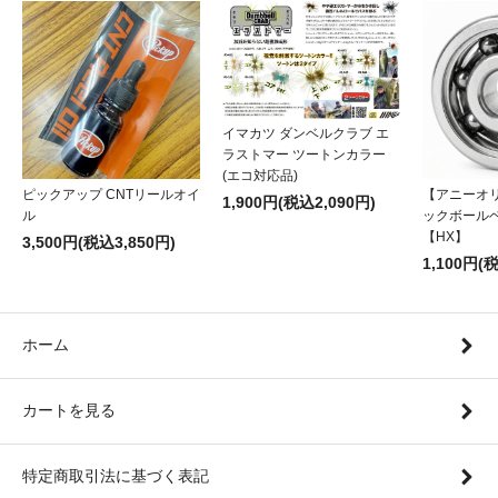
イマカツ ダンベルクラブ エ
ラストマー ツートンカラー
(エコ対応品)
ピックアップ CNTリールオイ
【アニーオ
1,900円(税込2,090円)
ル
ックボール
【HX】
3,500円(税込3,850円)
1,100円(
ホーム
カートを見る
特定商取引法に基づく表記