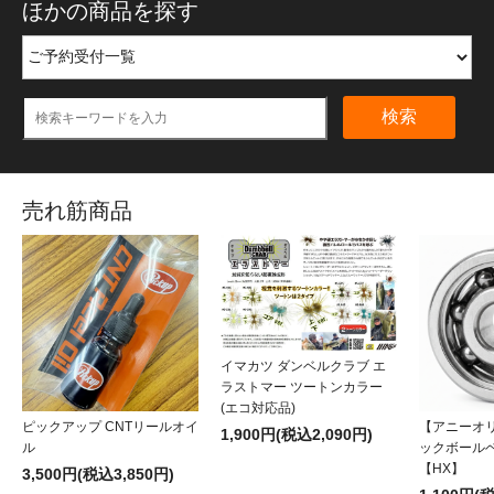
ほかの商品を探す
検索
売れ筋商品
イマカツ ダンベルクラブ エ
ラストマー ツートンカラー
(エコ対応品)
ピックアップ CNTリールオイ
【アニーオ
1,900円(税込2,090円)
ル
ックボール
【HX】
3,500円(税込3,850円)