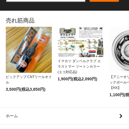
売れ筋商品
イマカツ ダンベルクラブ エ
ラストマー ツートンカラー
(エコ対応品)
ピックアップ CNTリールオイ
【アニーオ
1,900円(税込2,090円)
ル
ックボール
【HX】
3,500円(税込3,850円)
1,100円(
ホーム