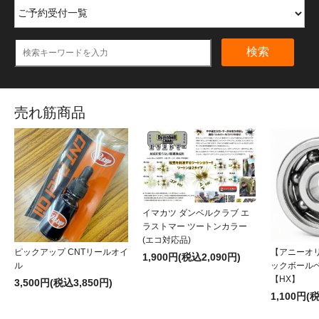
検索
売れ筋商品
イマカツ ダンベルクラブ エ
ラストマー ツートンカラー
(エコ対応品)
ピックアップ CNTリールオイ
【アニーオ
1,900円(税込2,090円)
ル
ックボール
【HX】
3,500円(税込3,850円)
1,100円(