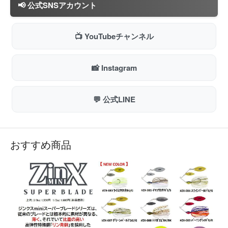
📢 公式SNSアカウント
103XHL（カスタム品）
📅 2026/07/31 更新
📺 YouTubeチャンネル
ロデオクラフト ファットウッサJr. XS ラトルイン
入荷
📸 Instagram
イマカツ タライロン
入荷
イマカツ バスワーム145 3Dリアリズム (エコ対応
入荷
💬 公式LINE
品)
イマカツ ジンクスミニ スーパーブレード 3/8o【鉛
入荷
仕様】
おすすめ商品
【中古】シマノ 25アンタレス 101HG
中古入荷
📅 2026/07/29 更新
OSP フラッターチューブ 2.5インチ
入荷
OSP ドライブホッグSW 2.5インチ
再入荷