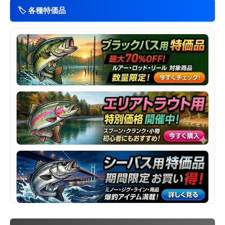
🏷️ 各種特価品
📅 2026/08/01 更新
コアマン VJ-10 バイブレーションジグヘッド
入荷
ムカイフィッシング バックストローク55S【谷山
入荷
オリジナルカラー】
📅 2026/08/01 更新
マドタチ ソフトハニタスクランク 3インチ
入荷
マドタチ ソフトハニタスクランク3 スペアパーツ
入荷
IN1.2(プレート)
ラパラ エアーオグル 70SLM
再入荷
【中古 本体のみ】ダイワ 18イグジスト
中古入荷
LT4000-CXH（メーカーオーバーホール済み）
【中古 本体のみ】ダイワ 20タトゥーラSV TW
中古入荷