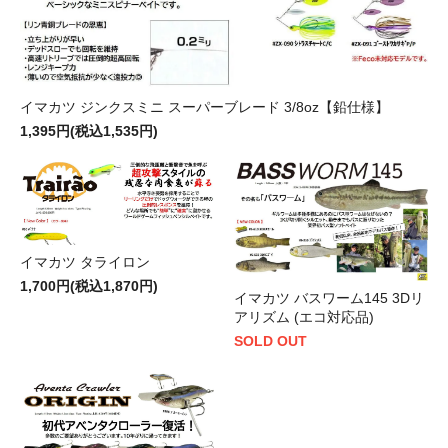
📅 2026/07/29 更新
フルクリップ ファーストフリップ 15V2
入荷
イマカツ ジンクスミニ スーパーブレード 3/8oz【鉛仕様】
1,395円(税込1,535円)
ロデオクラフト フォーナインマイスター グレイ
再入荷
ウルフ 63ML-e
📅 2026/07/25 更新
【中古】ロデオクラフト ツーナインプラス チョ
中古入荷
イマカツ タライロン
コバナナ 52ML-B
1,700円(税込1,870円)
イマカツ バスワーム145 3Dリ
【中古】レジットデザイン スクアド ボートシー
中古入荷
アリズム (エコ対応品)
バス SKS66ML-SEABASS
SOLD OUT
【中古ジャンク】シマノ 23ディアルーナ S86L-
中古入荷
S
【中古】ダイワ 25モアザン 96ML/M・J（本体
中古入荷