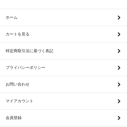
ささめ針 W-614 ブラックバス 2.7m 10号
入荷
ホーム
ささめ針 W-617 ブルーギル2.7m 7 1.5
入荷
シマノ 26カルカッタコンクエスト DC 101MG
入荷
カートを見る
ゲーリーヤマモト 3インチ ファットヤマセンコー
再入荷
特定商取引法に基づく表記
ゲーリーヤマモト 4インチヤマセンコー
再入荷
プライバシーポリシー
ゲーリーヤマモト モコリークロー
再入荷
ロデオクラフト フォーナイン マイスター ホワイ
再入荷
お問い合わせ
トウルフ 62L TRZ
ロデオクラフト ドリフトスピン37「2.0g」
再入荷
マイアカウント
ユニチカ 強靭エステル
再入荷
会員登録
リューギ HFS036 フォグショット TC
再入荷