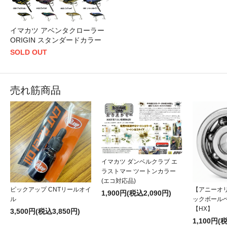
のみ）
【中古】フィッシュマン ビームスインテ 9.8L
中古入荷
イマカツ アベンタクローラー
ORIGIN スタンダードカラー
【中古】シマノ 20ワールドシャウラ 1832R-2
中古入荷
SOLD OUT
📅 2026/07/25 更新
売れ筋商品
【アニーオリジナル】タングステンネイルシンカ
再入荷
ー【復刻】
📅 2026/07/20 更新
ノリーズ ネオティーサン 5インチ
入荷
イマカツ ダンベルクラブ エ
ノリーズ ネオティーサン 6.5インチ
ラストマー ツートンカラー
入荷
(エコ対応品)
ピックアップ CNTリールオイ
【アニーオ
1,900円(税込2,090円)
📅 2026/07/20 更新
ル
ックボール
【HX】
3,500円(税込3,850円)
ゲーリーヤマモト 4インチ ファットヤマセンコー
入荷
1,100円(