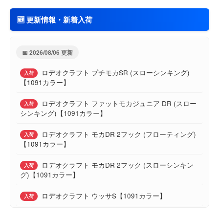
エバーグリーン カレイド・インスピラーレ ウォ
ご予約
🆕 更新情報・新着入荷
ーガゼルRS IRSC-63MHR-TG40X「WAR GAZELLE」
【26年08月下旬&26年12月下旬】
📅 2026/08/06 更新
エバーグリーン コンバットスティック オライオ
ご予約
ン ユミハリ OCSC-67MH
【26年10月下旬&2年01月下旬】
ロデオクラフト プチモカSR (スローシンキング)
入荷
【1091カラー】
エバーグリーン コンバットスティック オライオ
ご予約
ン ムーンゲイザー OCSC-69MH
【26年10月下旬】
ロデオクラフト ファットモカジュニア DR (スロー
入荷
シンキング)【1091カラー】
エバーグリーン ソルティーセンセーション スペ
ご予約
リオル マニューバー SPRS-84M-T
【27年01月下旬】
ロデオクラフト モカDR 2フック (フローティング)
入荷
【1091カラー】
ロデオクラフト モカDR 2フック (スローシンキン
入荷
グ)【1091カラー】
ロデオクラフト ウッサS【1091カラー】
入荷
ロデオクラフト ウッサXS（ラトルイン）【1091カ
入荷