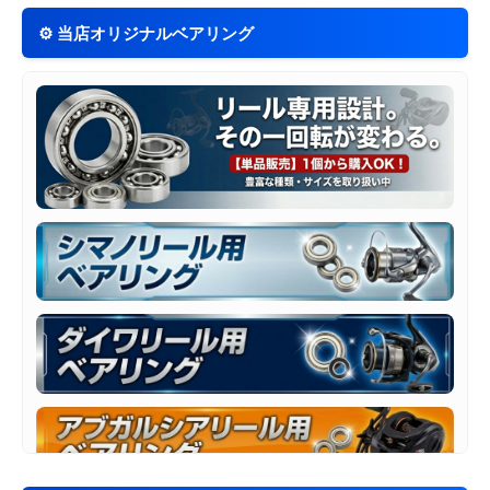
ラー】
⚙️ 当店オリジナルベアリング
OSP ライゼ110 HF
入荷
OSP ラクシュミ55SP
入荷
ブルーブルー バリスト90S
再入荷
ラッキークラフト ワウ33F ティムコオリジナルカ
再入荷
ラー
📅 2026/08/01 更新
フィッシュリーグ エギリー ダートマックス 2.5号
入荷
【中古】シマノ 23アンタレスDC MD XG（レフ
中古入荷
トハンドル）
【中古 本体のみ】シマノ 23ヴァンキッシュ
中古入荷
4000XG（スプール傷有）