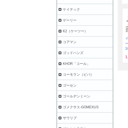
ケイテック
ゲーリー
K2（ケーツー）
コアマン
3
ゴッドハンズ
1
KHOR「コール」
コーモラン（ビバ）
ゴーセン
ゴールデンミーン
ゴメクサス-GOMEXUS
サウリブ