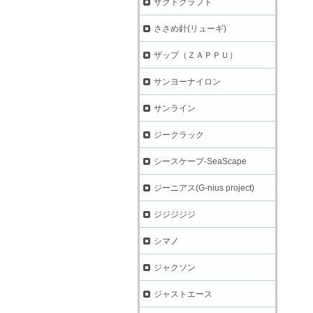
ザクトクラフト
ささめ針(リューギ)
ザップ（ＺＡＰＰＵ）
サンヨーナイロン
サンライン
ジークラック
シースケープ-SeaScape
ジーニアス(G-nius project)
ジジジジジ
シマノ
ジャクソン
ジャストエース