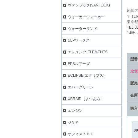
ヴァンフック(VANFOOK)
釣具ア
〒 116
ウォーカーウォーカー
東京都
TEL 0
ウォーターランド
14時
SLPワークス
エレメンツ-ELEMENTS
型番
FPBルアーズ
定価
ECLIPSE(エクリプス)
販売
エバーグリーン
在庫
XBRAID（よつあみ）
購入
エンジン
ＯＳＰ
0
オフィスＺＰＩ