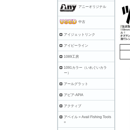
アニーオリジナル
中古
アイジェットリンク
アイビーライン
1089工房
1091カラー（いれぐいカラ
ー）
アールグラット
アピア-APIA
アクティブ
アベイル = Avail Fishing Tools
=