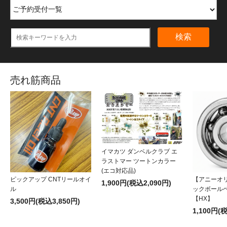
検索
売れ筋商品
イマカツ ダンベルクラブ エ
ラストマー ツートンカラー
(エコ対応品)
ピックアップ CNTリールオイ
【アニーオ
1,900円(税込2,090円)
ル
ックボール
【HX】
3,500円(税込3,850円)
1,100円(