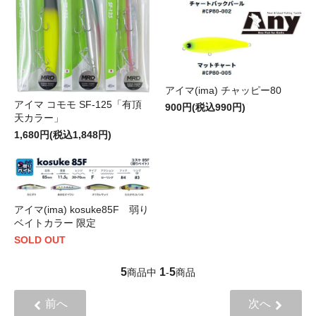
アイマ(ima) チャッピー80
アイマ コモモ SF-125「有頂
900円(税込990円)
天カラー」
1,680円(税込1,848円)
アイマ(ima) kosuke85F 弱り
ベイトカラー 限定
SOLD OUT
5
1
5
商品中
-
商品
前へ
次へ