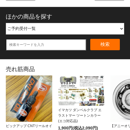
ほかの商品を探す
検索
売れ筋商品
イマカツ ダンベルクラブ エ
ラストマー ツートンカラー
(エコ対応品)
ピックアップ CNTリールオイ
【アニーオ
1,900円(税込2,090円)