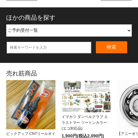
ほかの商品を探す
検索
売れ筋商品
イマカツ ダンベルクラブ エ
ラストマー ツートンカラー
(エコ対応品)
ピックアップ CNTリールオイ
【アニーオ
1,900円(税込2,090円)