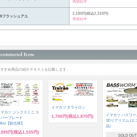
売切れ中
2,100円(税込2,310円)
89フラッシュアユ
売切れ中
おすすめ商品の紹介テキストを記載します。
イマカツ タライロン
イマカツ ジンクスミニ ス
イマカツ バスワーム
1,700円(税込1,870円)
ーパーブレード
3Dリアリズム (エ
/8oz【鉛仕様】
品)
,395円(税込1,535円)
SOLD OUT