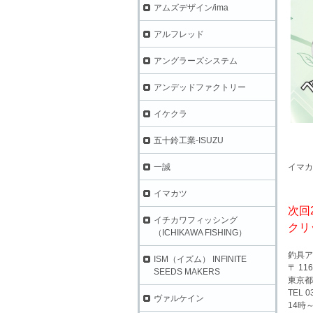
アムズデザイン/ima
アルフレッド
アングラーズシステム
アンデッドファクトリー
イケクラ
五十鈴工業-ISUZU
イマカ
一誠
イマカツ
次回2
イチカワフィッシング
クリ
（ICHIKAWA FISHING）
釣具ア
ISM（イズム） INFINITE
〒 116
SEEDS MAKERS
東京都
TEL 0
ヴァルケイン
14時