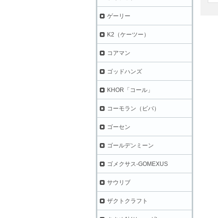
ゲーリー
K2（ケーツー）
コアマン
ゴッドハンズ
KHOR「コール」
コーモラン（ビバ）
ゴーセン
ゴールデンミーン
ゴメクサス-GOMEXUS
サウリブ
ザクトクラフト