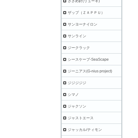
ささめ針(リューギ)
ザップ（ＺＡＰＰＵ）
サンヨーナイロン
サンライン
ジークラック
シースケープ-SeaScape
ジーニアス(G-nius project)
ジジジジジ
シマノ
ジャクソン
ジャストエース
ジャッカル/ティモン