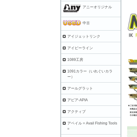
アニーオリジナル
中古
アイジェットリンク
アイビーライン
1089工房
1091カラー（いれぐいカラ
ー）
アールグラット
アピア-APIA
アクティブ
アベイル = Avail Fishing Tools
=