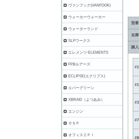
ヴァンフック(VANFOOK)
ウォーカーウォーカー
型番
ウォーターランド
在庫
SLPワークス
購入
エレメンツ-ELEMENTS
FPBルアーズ
#
ECLIPSE(エクリプス)
#
エバーグリーン
XBRAID（よつあみ）
#
エンジン
#
ＯＳＰ
オフィスＺＰＩ
#