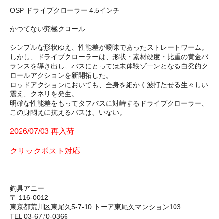
OSP ドライブクローラー 4.5インチ
かつてない究極クロール
シンプルな形状ゆえ、性能差が曖昧であったストレートワーム。
しかし、ドライブクローラーは、形状・素材硬度・比重の黄金バ
ランスを導き出し、バスにとっては未体験ゾーンとなる自発的ク
ロールアクションを新開拓した。
ロッドアクションにおいても、全身を細かく波打たせる生々しい
震え、クネリを発生。
明確な性能差をもってタフバスに対峙するドライブクローラー、
この身悶えに抗えるバスは、いない。
2026/07/03 再入荷
クリックポスト対応
釣具アニー
〒 116-0012
東京都荒川区東尾久5-7-10 トーア東尾久マンション103
TEL 03-6770-0366