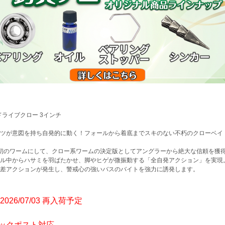
 ドライブクロー 3インチ
ツが意図を持ち自発的に動く！フォールから着底までスキのない不朽のクローベイ
.P初のワームにして、クロー系ワームの決定版としてアングラーから絶大な信頼を獲
ル中からハサミを羽ばたかせ、脚やヒゲが微振動する「全自発アクション」を実現
差アクションが発生し、警戒心の強いバスのバイトを強力に誘発します。
2026/07/03 再入荷予定
ックポスト対応