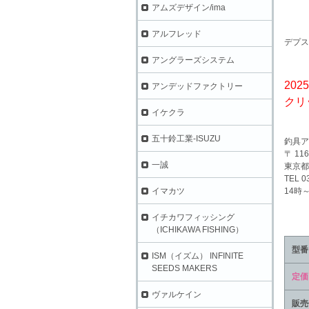
アムズデザイン/ima
アルフレッド
デプス
アングラーズシステム
202
アンデッドファクトリー
クリ
イケクラ
五十鈴工業-ISUZU
釣具ア
〒 116
一誠
東京都
TEL 0
14時
イマカツ
イチカワフィッシング
（ICHIKAWA FISHING）
型番
ISM（イズム） INFINITE
SEEDS MAKERS
定価
ヴァルケイン
販売