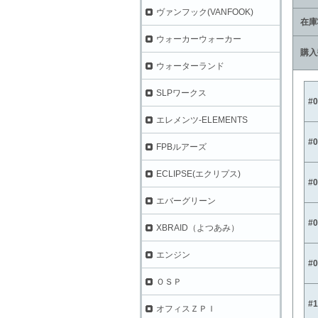
ヴァンフック(VANFOOK)
在庫
ウォーカーウォーカー
購入
ウォーターランド
SLPワークス
#
エレメンツ-ELEMENTS
#
FPBルアーズ
ECLIPSE(エクリプス)
#
エバーグリーン
#
XBRAID（よつあみ）
エンジン
#
ＯＳＰ
#
オフィスＺＰＩ