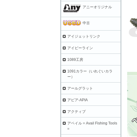
アニーオリジナル
中古
アイジェットリンク
アイビーライン
1089工房
1091カラー（いれぐいカラ
ー）
アールグラット
アピア-APIA
アクティブ
アベイル = Avail Fishing Tools
=