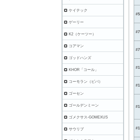
ケイテック
#
ゲーリー
#
K2（ケーツー）
コアマン
#
ゴッドハンズ
#
KHOR「コール」
コーモラン（ビバ）
#
ゴーセン
ゴールデンミーン
#
ゴメクサス-GOMEXUS
#
サウリブ