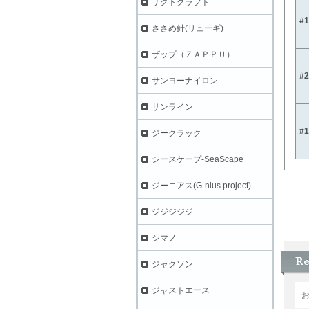
ザクトクラフト
#
ささめ針(リューギ)
ザップ（ＺＡＰＰＵ）
#
サンヨーナイロン
サンライン
#
ジークラック
シースケープ-SeaScape
ジーニアス(G-nius project)
ジジジジジ
シマノ
ジャクソン
ジャストエース