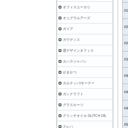
オフィスユーカリ
#
オニグラルアーズ
#
ガイア
ガウディス
#
霞デザインオフィス
#
カハラジャパン
がまかつ
#
カルティバ/オーナー
#
ガンクラフト
グラスルーツ
#
グリッチオイル GLITCH OIL
#
クレハ