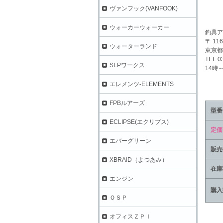
ヴァンフック(VANFOOK)
ウォーカーウォーカー
釣具ア
〒 116
ウォーターランド
東京都
TEL 0
SLPワークス
14時
エレメンツ-ELEMENTS
FPBルアーズ
型番
ECLIPSE(エクリプス)
定価
エバーグリーン
販売
XBRAID（よつあみ）
在庫
エンジン
購入
ＯＳＰ
オフィスＺＰＩ