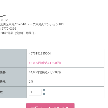
ニー
-0012
荒川区東尾久5-7-10 トーア東尾久マンション103
3-6770-0366
～20時 営業（定休日 月曜日）
4573151235004
68,000円(税込74,800円)
価格
64,600円(税込71,060円)
状況
2個
数