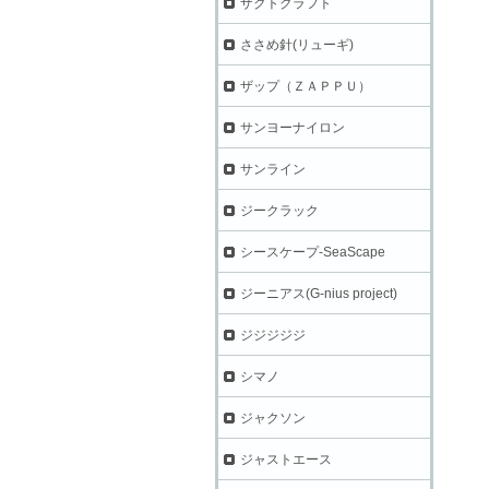
ザクトクラフト
ささめ針(リューギ)
ザップ（ＺＡＰＰＵ）
サンヨーナイロン
サンライン
ジークラック
シースケープ-SeaScape
ジーニアス(G-nius project)
ジジジジジ
シマノ
ジャクソン
ジャストエース