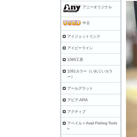
アニーオリジナル
中古
アイジェットリンク
アイビーライン
1089工房
1091カラー（いれぐいカラ
ー）
アールグラット
アピア-APIA
アクティブ
アベイル = Avail Fishing Tools
=