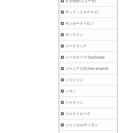
ささめ針(リューギ)
ザップ（ＺＡＰＰＵ）
サンヨーナイロン
サンライン
ジークラック
シースケープ-SeaScape
ジーニアス(G-nius project)
ジジジジジ
シマノ
ジャクソン
ジャストエース
ジャッカル/ティモン