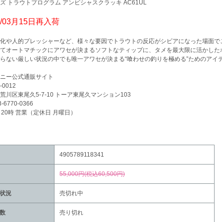
ズ トラウトプログラム アンビシャスクラッキ AC61UL
5/03月15日再入荷
化や人的プレッシャーなど、様々な要因でトラウトの反応がシビアになった場面でこ
てオートマチックにアワセが決まるソフトなティップに、タメを最大限に活かした
らない厳しい状況の中でも唯一アワセが決まる“喰わせの釣りを極める”ためのアイ
ニー公式通販サイト
-0012
荒川区東尾久5-7-10 トーア東尾久マンション103
3-6770-0366
～20時 営業（定休日 月曜日）
4905789118341
55,000円(税込60,500円)
状況
売切れ中
数
売り切れ