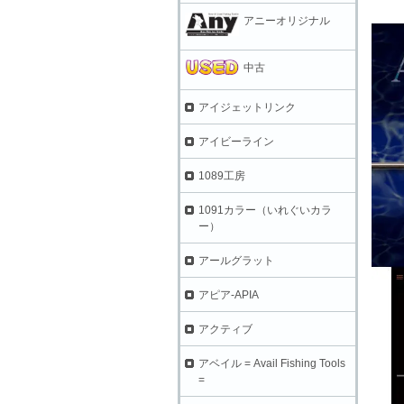
アニーオリジナル
中古
アイジェットリンク
アイビーライン
1089工房
1091カラー（いれぐいカラ
ー）
アールグラット
アピア-APIA
アクティブ
アベイル = Avail Fishing Tools
=