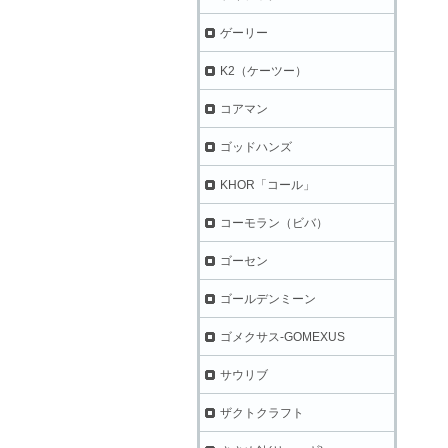
ゲーリー
K2（ケーツー）
コアマン
ゴッドハンズ
KHOR「コール」
コーモラン（ビバ）
ゴーセン
ゴールデンミーン
ゴメクサス-GOMEXUS
サウリブ
ザクトクラフト