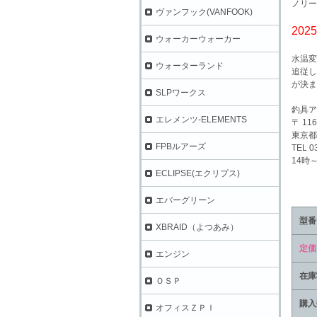
ノリー
ヴァンフック(VANFOOK)
202
ウォーカーウォーカー
水温変
ウォーターランド
追従し
が決ま
SLPワークス
釣具ア
エレメンツ-ELEMENTS
〒 116
東京都
FPBルアーズ
TEL 0
14時
ECLIPSE(エクリプス)
エバーグリーン
型番
XBRAID（よつあみ）
定価
エンジン
在庫
ＯＳＰ
購入
オフィスＺＰＩ