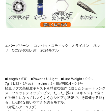
エバーグリーン コンバットスティック オライオン ガル
サ OCSS-60UL-ST 2024モデル
■Length：6'0" ■Power：U-Light ■Lure Weight：0.9～
7g（1/32～1/4oz） ■Line：2～8lb/PE0.4～0.8号
軽量リグの高精度キャスト＆精密な操作に適したショートレング
ス・ソリッドティップスピン。たった1投のミスキャストで全て
が台無しになってしまうようなシビアな状況でこそ真価を発揮す
る、圧倒的な扱いやすさを誇るモデル。
〈対応ルアー&リグ〉