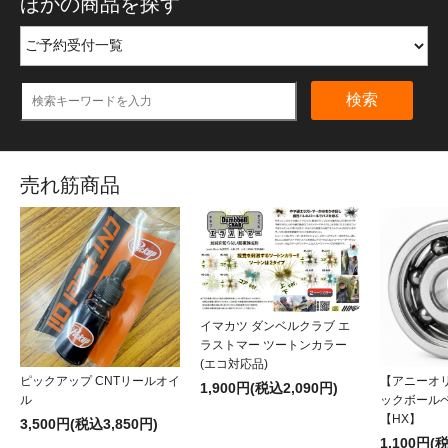
ほかの商品を探す
検索
売れ筋商品
イマカツ ダンベルクラブ エ
ラストマー ツートンカラー
(エコ対応品)
ピックアップ CNTリールオイ
【アニーオ
1,900円(税込2,090円)
ル
ックボール
【HX】
3,500円(税込3,850円)
1,100円(