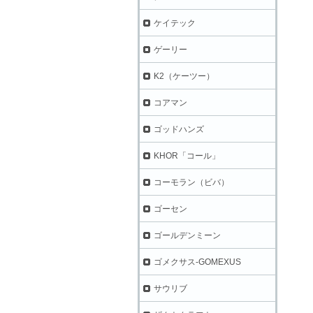
ケイテック
ゲーリー
K2（ケーツー）
コアマン
ゴッドハンズ
KHOR「コール」
コーモラン（ビバ）
ゴーセン
ゴールデンミーン
ゴメクサス-GOMEXUS
サウリブ