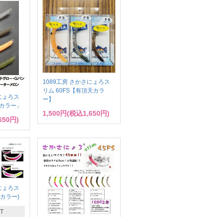
1089工房 さかさにょろス
リム 60FS【有頂天カラ
さにょろス
ー】
91カラー」
1,500円(税込1,650円)
650円)
さにょろス
天カラー)
T