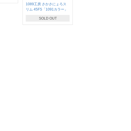
1089工房 さかさにょろス
リム 45FS「1091カラー」
SOLD OUT