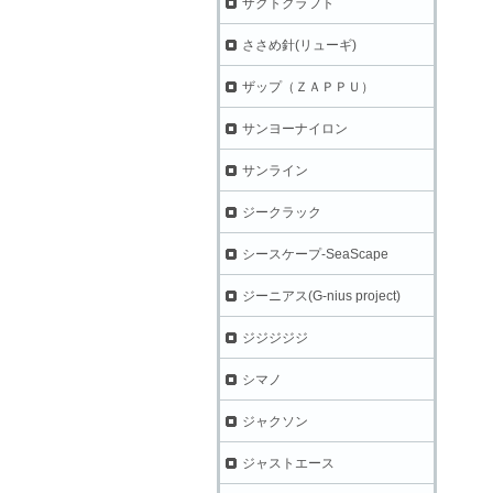
ザクトクラフト
ささめ針(リューギ)
ザップ（ＺＡＰＰＵ）
サンヨーナイロン
サンライン
ジークラック
シースケープ-SeaScape
ジーニアス(G-nius project)
ジジジジジ
シマノ
ジャクソン
ジャストエース