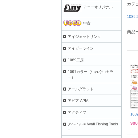
カテ
アニーオリジナル
108
中古
商品
アイジェットリンク
アイビーライン
1089工房
1091カラー（いれぐいカラ
ー）
アールグラット
アピア-APIA
アクティブ
10
90
アベイル = Avail Fishing Tools
=