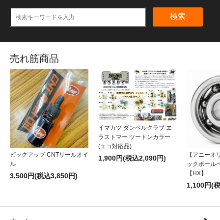
検索
売れ筋商品
イマカツ ダンベルクラブ エ
ラストマー ツートンカラー
(エコ対応品)
ピックアップ CNTリールオイ
【アニーオ
1,900円(税込2,090円)
ル
ックボール
【HX】
3,500円(税込3,850円)
1,100円(