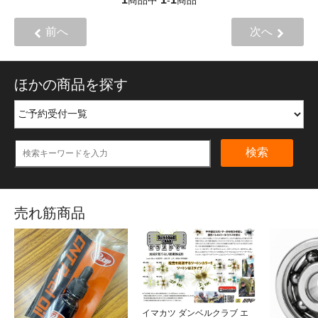
商品中
-
商品
前へ
次へ
ほかの商品を探す
検索
売れ筋商品
イマカツ ダンベルクラブ エ