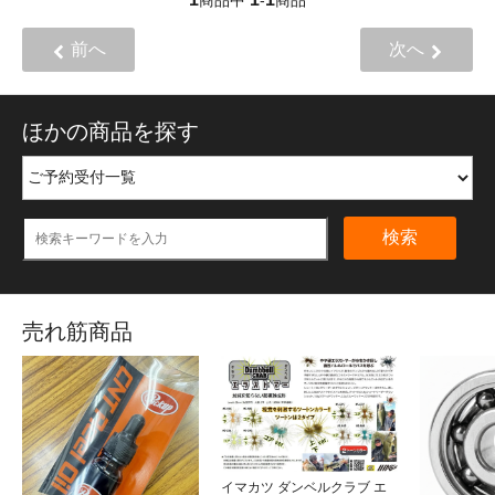
商品中
-
商品
前へ
次へ
ほかの商品を探す
検索
売れ筋商品
イマカツ ダンベルクラブ エ