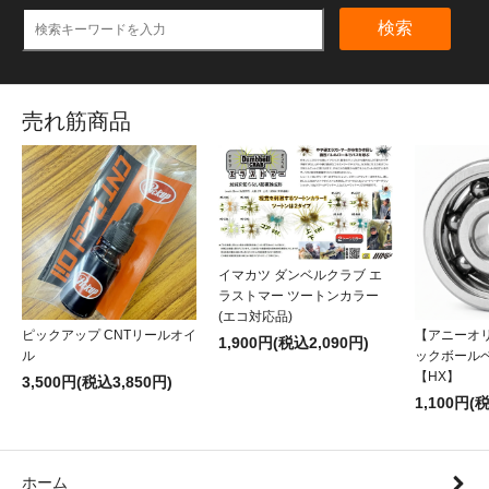
検索
売れ筋商品
イマカツ ダンベルクラブ エ
ラストマー ツートンカラー
(エコ対応品)
ピックアップ CNTリールオイ
【アニーオ
1,900円(税込2,090円)
ル
ックボール
【HX】
3,500円(税込3,850円)
1,100円(
ホーム