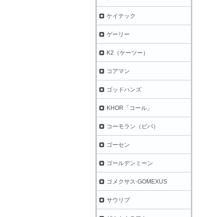
ケイテック
ゲーリー
K2（ケーツー）
コアマン
ゴッドハンズ
KHOR「コール」
コーモラン（ビバ）
ゴーセン
ゴールデンミーン
ゴメクサス-GOMEXUS
サウリブ