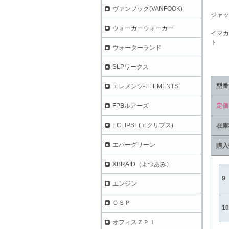
ヴァンフック(VANFOOK)
ジャッ
ウォーカーウォーカー
イマカ
ト
ウォーターランド
SLPワークス
型番
エレメンツ-ELEMENTS
定価
FPBルアーズ
ECLIPSE(エクリプス)
在庫
エバーグリーン
購入
XBRAID（よつあみ）
9
エンジン
ＯＳＰ
1
オフィスＺＰＩ