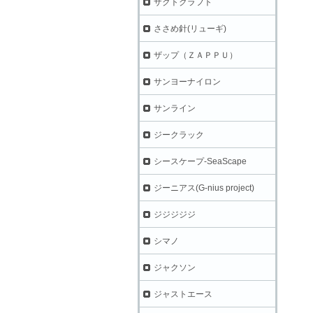
ザクトクラフト
ささめ針(リューギ)
ザップ（ＺＡＰＰＵ）
サンヨーナイロン
サンライン
ジークラック
シースケープ-SeaScape
ジーニアス(G-nius project)
ジジジジジ
シマノ
ジャクソン
ジャストエース