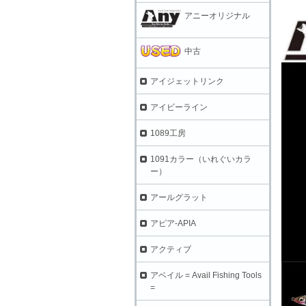
アニーオリジナル
中古
アイジェットリンク
アイビーライン
1089工房
1091カラー（いれぐいカラ
ー）
アールグラット
アピア-APIA
アクティブ
アベイル = Avail Fishing Tools
=