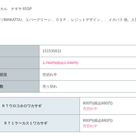
カル ナギサ 65SP
ツIMAKATSU、エバーグリーン 、ＯＳＰ 、レジットデザイン 、、メガバス 他
151535611
1,760円(税込1,936円)
状況
売切れ中
数
売り切れ
800円(税込880円)
 ＲＴウロコホロワカサギ
売切れ中
800円(税込880円)
0 ＲＴミラーカスミワカサギ
売切れ中