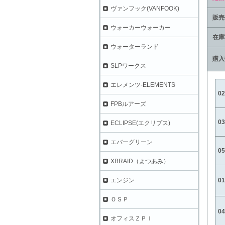
ヴァンフック(VANFOOK)
販売
ウォーカーウォーカー
在庫
ウォーターランド
購入
SLPワークス
エレメンツ-ELEMENTS
0
FPBルアーズ
0
ECLIPSE(エクリプス)
エバーグリーン
0
XBRAID（よつあみ）
0
エンジン
ＯＳＰ
0
オフィスＺＰＩ