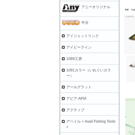
アニーオリジナル
中古
アイジェットリンク
アイビーライン
1089工房
1091カラー（いれぐいカラ
ー）
アールグラット
アピア-APIA
アクティブ
アベイル = Avail Fishing Tools
=