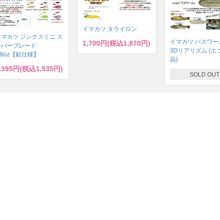
イマカツ タライロン
イマカツ ジンクスミニ ス
イマカツ バスワーム
1,700円(税込1,870円)
ーパーブレード
3Dリアリズム (エ
/8oz【鉛仕様】
品)
,395円(税込1,535円)
SOLD OUT