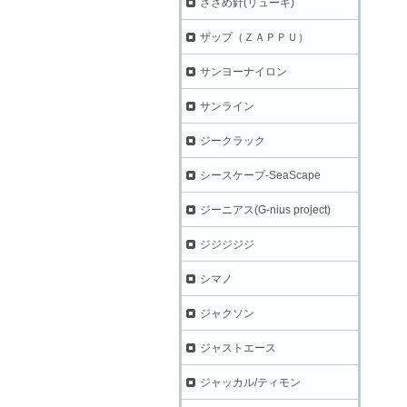
ささめ針(リューギ)
ザップ（ＺＡＰＰＵ）
サンヨーナイロン
サンライン
ジークラック
シースケープ-SeaScape
ジーニアス(G-nius project)
ジジジジジ
シマノ
ジャクソン
ジャストエース
ジャッカル/ティモン