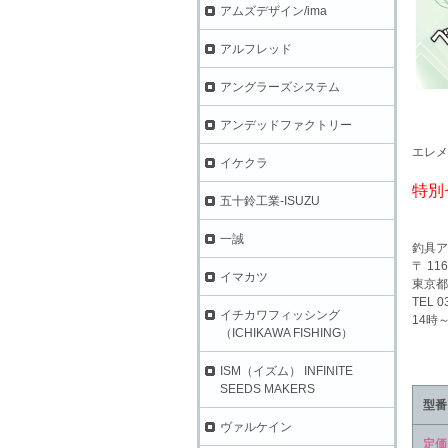
アムズデザイン/ima
アルフレッド
アングラーズシステム
アンデッドファクトリー
エレメ
イケクラ
特別
五十鈴工業-ISUZU
一誠
釣具ア
〒 116
イマカツ
東京都
TEL 0
イチカワフィッシング
14時
（ICHIKAWA FISHING）
ISM（イズム） INFINITE
SEEDS MAKERS
型番
ヴァルケイン
定価