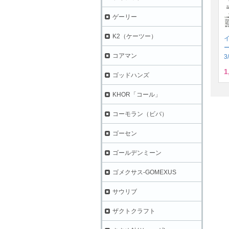
ゲーリー
K2（ケーツー）
コアマン
3
1
ゴッドハンズ
KHOR「コール」
コーモラン（ビバ）
ゴーセン
ゴールデンミーン
ゴメクサス-GOMEXUS
サウリブ
ザクトクラフト