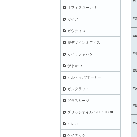
#
オフィスユーカリ
#
ガイア
ガウディス
#
霞デザインオフィス
#
カハラジャパン
がまかつ
#
カルティバ/オーナー
#
ガンクラフト
グラスルーツ
#
グリッチオイル GLITCH OIL
#
クレハ
ケイテック