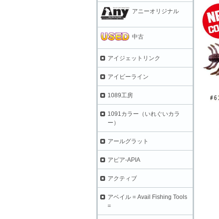
アニーオリジナル
中古
アイジェットリンク
アイビーライン
1089工房
1091カラー（いれぐいカラ
ー）
アールグラット
アピア-APIA
アクティブ
アベイル = Avail Fishing Tools
=