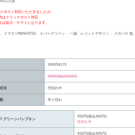
04/21入荷
クポスト対応いただきましたが、
内はクリックポスト対応
上は佐川・ヤマトになります。
、イマカツIMAKATSU、エバーグリーン 、一誠、レジットデザイン 、メガバス
166058170
900円(税込990円)
状況
売切れ中
数
売り切れ
450円(税込495円)
07 グリーンパンプキン
売切れ中
450円(税込495円)