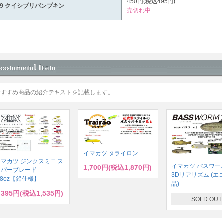
450円(税込495円)
69 クイシブリパンプキン
売切れ中
おすすめ商品の紹介テキストを記載します。
イマカツ タライロン
イマカツ ジンクスミニ ス
イマカツ バスワーム
1,700円(税込1,870円)
ーパーブレード
3Dリアリズム (エ
/8oz【鉛仕様】
品)
,395円(税込1,535円)
SOLD OUT