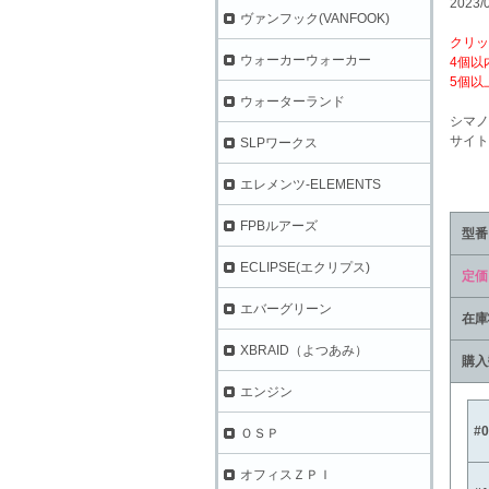
2023/
ヴァンフック(VANFOOK)
クリッ
ウォーカーウォーカー
4個以
5個以
ウォーターランド
シマノ
サイト
SLPワークス
エレメンツ-ELEMENTS
FPBルアーズ
型番
ECLIPSE(エクリプス)
定価
エバーグリーン
在庫
XBRAID（よつあみ）
購入
エンジン
#
ＯＳＰ
オフィスＺＰＩ