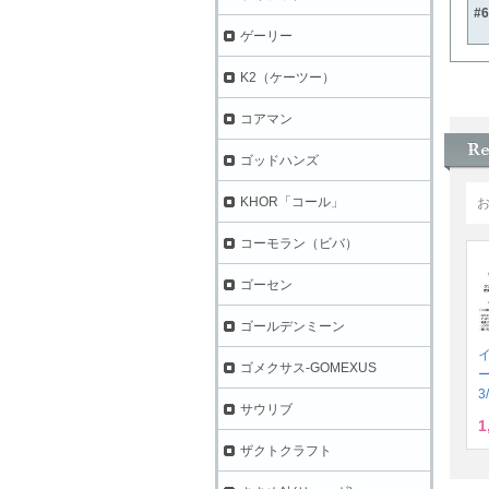
#
ゲーリー
K2（ケーツー）
コアマン
ゴッドハンズ
KHOR「コール」
コーモラン（ビバ）
ゴーセン
ゴールデンミーン
ゴメクサス-GOMEXUS
3
サウリブ
1
ザクトクラフト