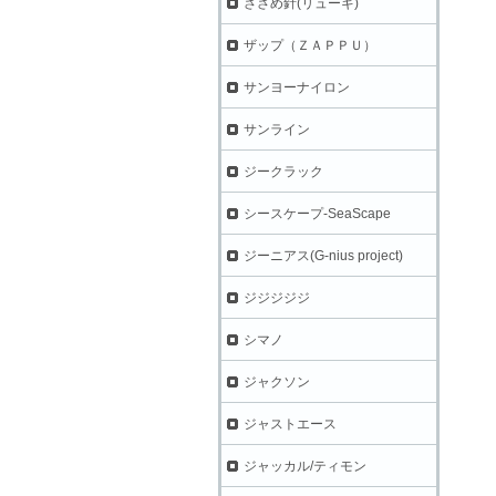
ささめ針(リューギ)
ザップ（ＺＡＰＰＵ）
サンヨーナイロン
サンライン
ジークラック
シースケープ-SeaScape
ジーニアス(G-nius project)
ジジジジジ
シマノ
ジャクソン
ジャストエース
ジャッカル/ティモン