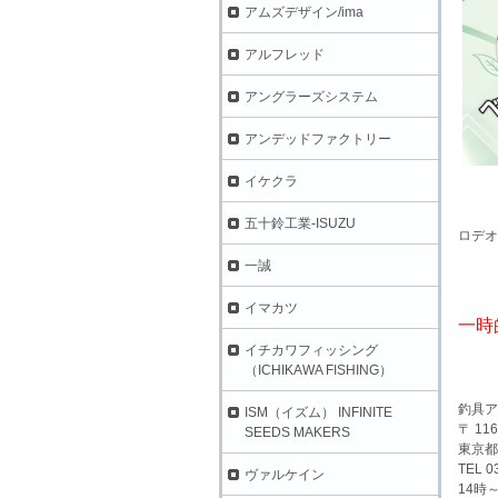
アムズデザイン/ima
アルフレッド
アングラーズシステム
アンデッドファクトリー
イケクラ
五十鈴工業-ISUZU
ロデオ
一誠
イマカツ
一時
イチカワフィッシング
（ICHIKAWA FISHING）
釣具ア
ISM（イズム） INFINITE
〒 116
SEEDS MAKERS
東京都
TEL 0
ヴァルケイン
14時