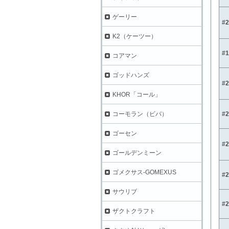
ゲーリー
#
K2（ケーツー）
#
コアマン
ゴッドハンズ
#
KHOR「コール」
#
コーモラン（ビバ）
ゴーセン
#
ゴールデンミーン
ゴメクサス-GOMEXUS
#
サウリブ
#
ザクトクラフト