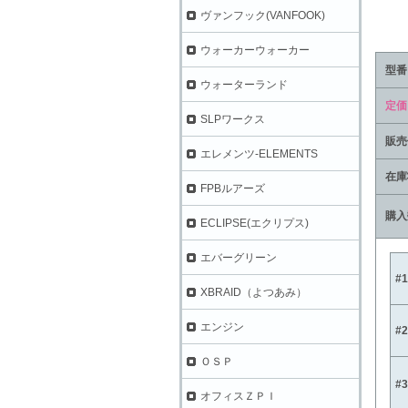
ヴァンフック(VANFOOK)
ウォーカーウォーカー
型番
ウォーターランド
定価
SLPワークス
販売
エレメンツ-ELEMENTS
在庫
FPBルアーズ
購入
ECLIPSE(エクリプス)
エバーグリーン
#
XBRAID（よつあみ）
エンジン
#
ＯＳＰ
#3
オフィスＺＰＩ