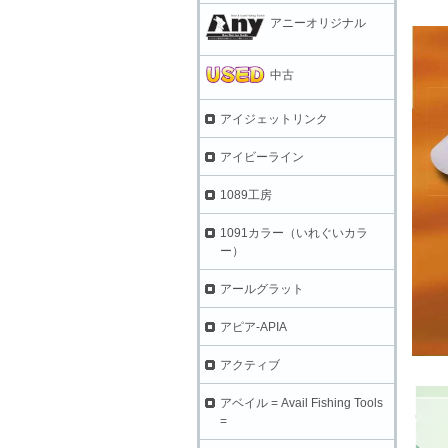
アニーオリジナル
中古
アイジェットリンク
アイビーライン
1089工房
1091カラー（いれぐいカラ
ー）
アールグラット
アピア-APIA
アクティブ
アベイル = Avail Fishing Tools
=