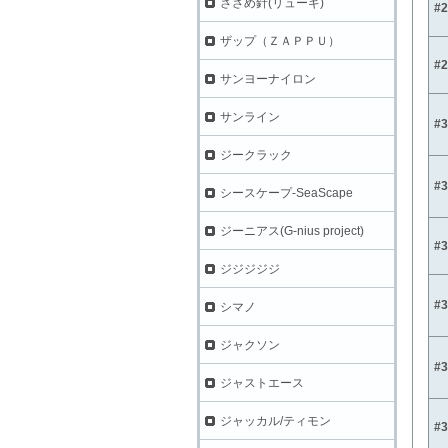
ささめ針(リューギ)
#2
ザップ（ＺＡＰＰＵ）
#
サンヨーナイロン
サンライン
#
ジークラック
#
シースケープ-SeaScape
ジーニアス(G-nius project)
#
ジジジジジ
#
シマノ
ジャクソン
#
ジャストエース
ジャッカル/ティモン
#