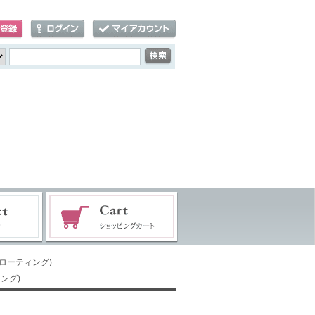
フローティング)
ング)