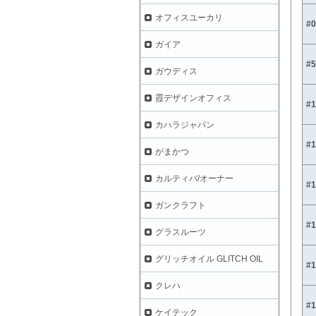
オフィスユーカリ
#0
ガイア
#5
ガウディス
霞デザインオフィス
#
カハラジャパン
#
がまかつ
カルティバ/オーナー
#
ガンクラフト
#
グラスルーツ
グリッチオイル GLITCH OIL
#
クレハ
#
ケイテック