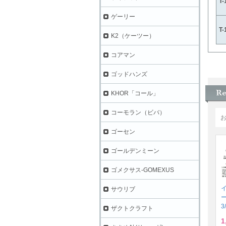
T
ゲーリー
T
K2（ケーツー）
コアマン
ゴッドハンズ
KHOR「コール」
コーモラン（ビバ）
ゴーセン
ゴールデンミーン
ゴメクサス-GOMEXUS
サウリブ
3
ザクトクラフト
1