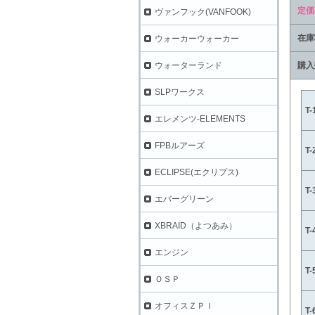
定価
ヴァンフック(VANFOOK)
在庫
ウォーカーウォーカー
購入
ウォーターランド
SLPワークス
T
エレメンツ-ELEMENTS
FPBルアーズ
T
ECLIPSE(エクリプス)
T
エバーグリーン
XBRAID（よつあみ）
T
エンジン
T
ＯＳＰ
オフィスＺＰＩ
T