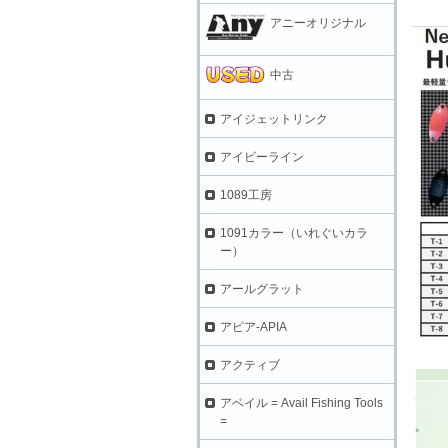
アニーオリジナル
中古
アイジェットリンク
アイビーライン
1089工房
1091カラー（いれぐいカラ
ー）
アールグラット
アピア-APIA
アクティブ
アベイル = Avail Fishing Tools
=