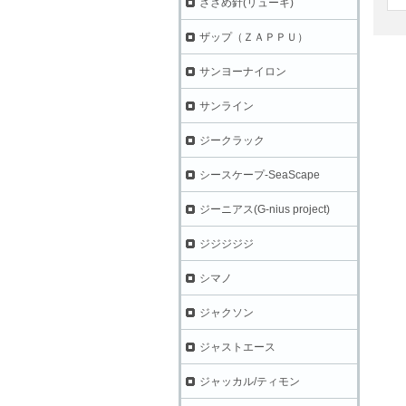
ささめ針(リューギ)
ザップ（ＺＡＰＰＵ）
サンヨーナイロン
サンライン
ジークラック
シースケープ-SeaScape
ジーニアス(G-nius project)
ジジジジジ
シマノ
ジャクソン
ジャストエース
ジャッカル/ティモン