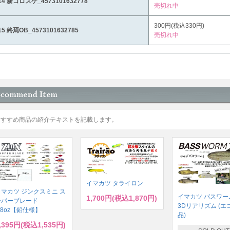
-14 新コロスケ_4573101632778
売切れ中
300円(税込330円)
-15 終焉OB_4573101632785
売切れ中
おすすめ商品の紹介テキストを記載します。
イマカツ タライロン
イマカツ ジンクスミニ ス
イマカツ バスワーム
1,700円(税込1,870円)
ーパーブレード
3Dリアリズム (エ
/8oz【鉛仕様】
品)
,395円(税込1,535円)