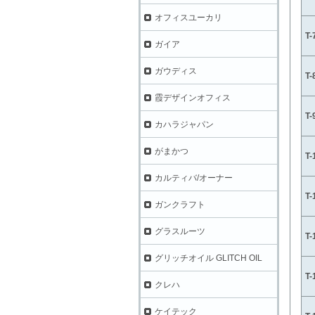
オフィスユーカリ
T
ガイア
ガウディス
T
霞デザインオフィス
T
カハラジャパン
がまかつ
T
カルティバ/オーナー
T
ガンクラフト
グラスルーツ
T
グリッチオイル GLITCH OIL
T
クレハ
ケイテック