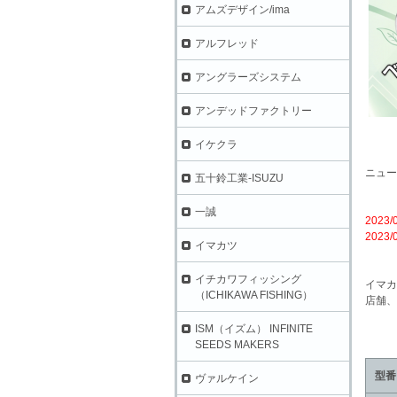
アムズデザイン/ima
アルフレッド
アングラーズシステム
アンデッドファクトリー
イケクラ
ニュー
五十鈴工業-ISUZU
一誠
2023
2023
イマカツ
イチカワフィッシング
イマカ
（ICHIKAWA FISHING）
店舗、
ISM（イズム） INFINITE
SEEDS MAKERS
型番
ヴァルケイン