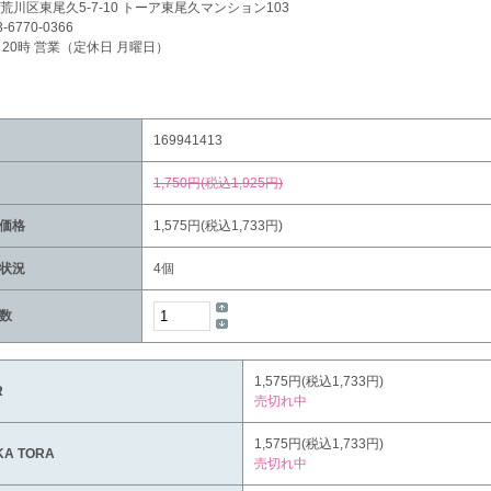
荒川区東尾久5-7-10 トーア東尾久マンション103
3-6770-0366
～20時 営業（定休日 月曜日）
169941413
1,750円(税込1,925円)
価格
1,575円(税込1,733円)
状況
4個
数
1,575円(税込1,733円)
R
売切れ中
1,575円(税込1,733円)
KA TORA
売切れ中