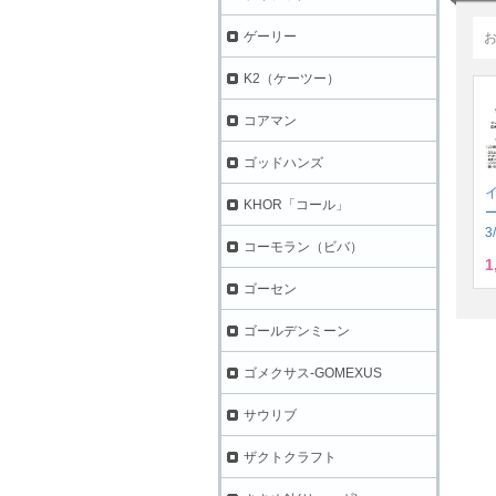
ゲーリー
K2（ケーツー）
コアマン
ゴッドハンズ
KHOR「コール」
3
コーモラン（ビバ）
1
ゴーセン
ゴールデンミーン
ゴメクサス-GOMEXUS
サウリブ
ザクトクラフト