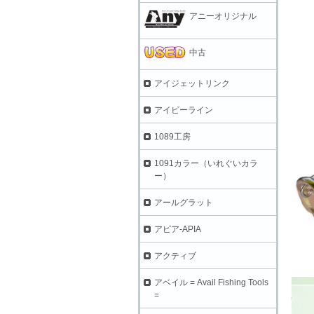
アニーオリジナル
中古
アイジェットリンク
アイビーライン
1089工房
1091カラー（いれぐいカラ
ー）
アールグラット
アピア-APIA
アクティブ
アベイル = Avail Fishing Tools
=