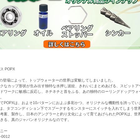
ス POPX
Xの登場によって、トップウォーターの世界は変貌してしまいました。
クなカップ形状が生み出す独特な水押し波紋、きれいにまとめあげる、スピットア
ドワークに敏感に反応し、ネチネチと首をふる、あの独特のローリングドッグウォー
。
てPOPXは、およそ10パターンにおよぶ多彩かつ、オリジナルな機動性を誇ってい
Xは、タフコンディション下でスプークするモンスターにスイッチを入れてしまう世
考案、製作し、日本のアングラーと釣り文化によって育てあげられたPOPXは、世
きる、真のジャパンオリジナルなのです。
ニー
-0012