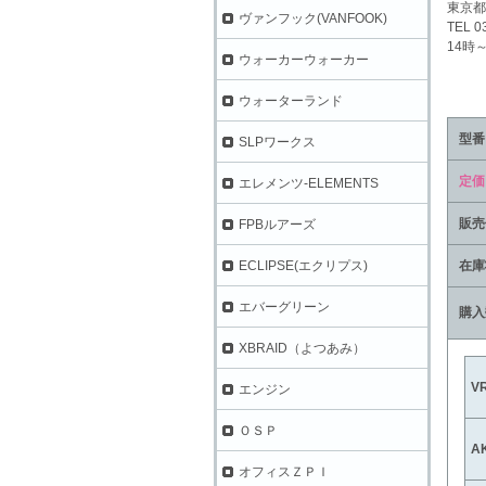
東京都
ヴァンフック(VANFOOK)
TEL 0
14時
ウォーカーウォーカー
ウォーターランド
型番
SLPワークス
定価
エレメンツ-ELEMENTS
販売
FPBルアーズ
在庫
ECLIPSE(エクリプス)
エバーグリーン
購入
XBRAID（よつあみ）
V
エンジン
ＯＳＰ
A
オフィスＺＰＩ