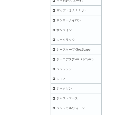
ささめ針(リューギ)
ザップ（ＺＡＰＰＵ）
サンヨーナイロン
サンライン
ジークラック
シースケープ-SeaScape
ジーニアス(G-nius project)
ジジジジジ
シマノ
ジャクソン
ジャストエース
ジャッカル/ティモン