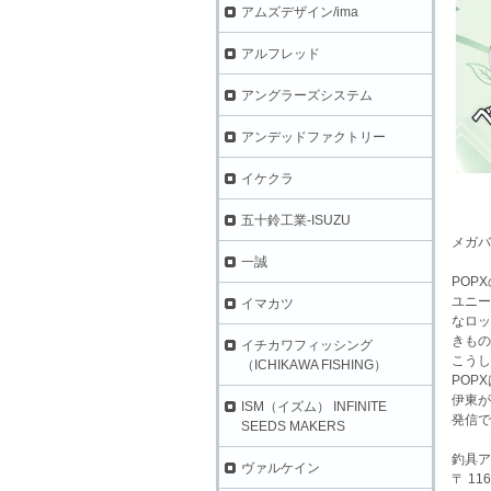
アムズデザイン/ima
アルフレッド
アングラーズシステム
アンデッドファクトリー
イケクラ
五十鈴工業-ISUZU
メガバ
一誠
POP
ユニー
イマカツ
なロッ
きもの
イチカワフィッシング
こうし
（ICHIKAWA FISHING）
POP
伊東が
ISM（イズム） INFINITE
発信で
SEEDS MAKERS
釣具ア
ヴァルケイン
〒 116