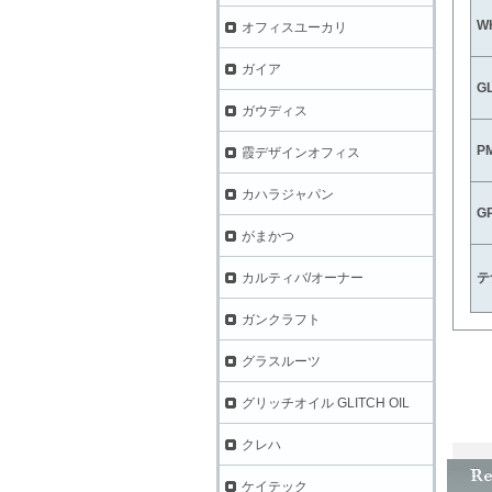
W
オフィスユーカリ
ガイア
GL
ガウディス
PM
霞デザインオフィス
カハラジャパン
G
がまかつ
テ
カルティバ/オーナー
ガンクラフト
グラスルーツ
グリッチオイル GLITCH OIL
クレハ
ケイテック