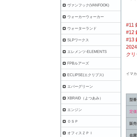
ヴァンフック(VANFOOK)
ウォーカーウォーカー
#1
ウォーターランド
#1
#1
SLPワークス
202
エレメンツ-ELEMENTS
クリ
FPBルアーズ
イマカ
ECLIPSE(エクリプス)
エバーグリーン
XBRAID（よつあみ）
型番
エンジン
定価
ＯＳＰ
販売
オフィスＺＰＩ
在庫