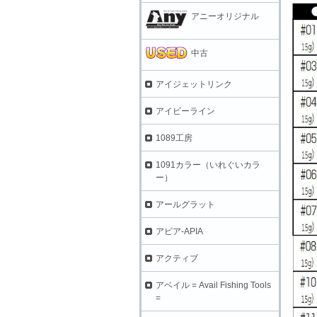
アニーオリジナル
中古
アイジェットリンク
アイビーライン
1089工房
1091カラー（いれぐいカラ
ー）
アールグラット
アピア-APIA
アクティブ
アベイル = Avail Fishing Tools
=