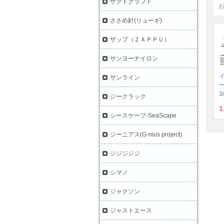
ザクトクラフト
ささめ針(リューギ)
ザップ（ＺＡＰＰＵ）
サンヨーナイロン
サンライン
3
ジークラック
1
シースケープ-SeaScape
ジーニアス(G-nius project)
ジジジジジ
シマノ
ジャクソン
ジャストエース