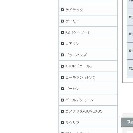
#
ケイテック
#
ゲーリー
K2（ケーツー）
#
コアマン
#
ゴッドハンズ
KHOR「コール」
#
コーモラン（ビバ）
ゴーセン
ゴールデンミーン
ゴメクサス-GOMEXUS
サウリブ