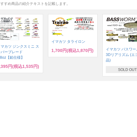
おすすめ商品の紹介テキストを記載します。
イマカツ タライロン
イマカツ ジンクスミニ ス
イマカツ バスワーム
1,700円(税込1,870円)
ーパーブレード
3Dリアリズム (エ
/8oz【鉛仕様】
品)
,395円(税込1,535円)
SOLD OUT