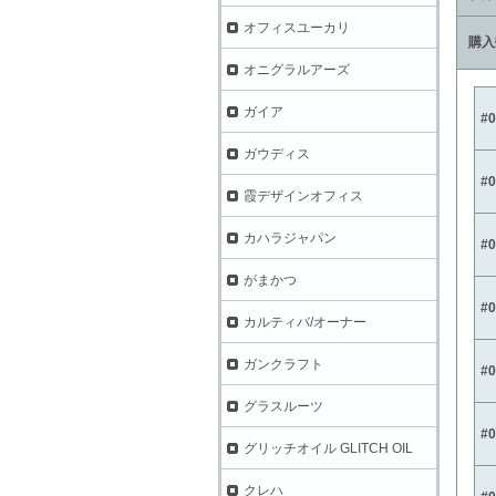
オフィスユーカリ
購入
オニグラルアーズ
ガイア
#
ガウディス
#
霞デザインオフィス
カハラジャパン
#
がまかつ
#
カルティバ/オーナー
ガンクラフト
#
グラスルーツ
#
グリッチオイル GLITCH OIL
クレハ